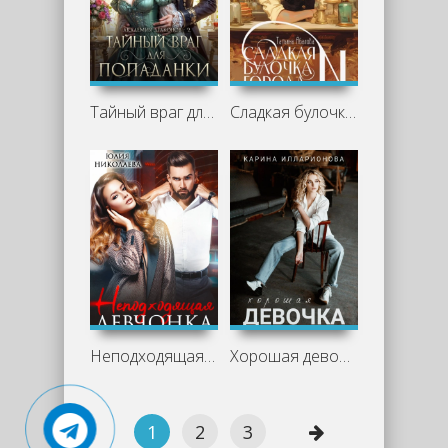
Тайный враг для попаданки - Алина Углицкая, Полина Нема
Сладкая булочка города N - Татьяна Абалова
Неподходящая девчонка - Юлия Николаева
Хорошая девочка - Карина Илларионова
1
2
3