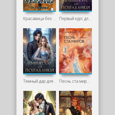
Красавица без сердца - Архелая Романова
Первый курс для попаданки - Алина Углицкая, Полина Нема
Темный дар для попаданки. Финал - Алина Углицкая Полина Нема
Песнь ста миров - Цзюлу Фэйсян