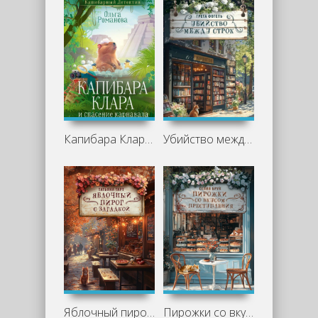
Капибара Клара и спасение карнавала - Ольга Романова
Убийство между строк - Грета Фогель
Яблочный пирог с загадкой - Татьяна Тарт
Пирожки со вкусом преступления - Селия Брук