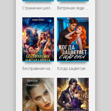
Странички шелестят в полночь - Белла Лавгуд
Ветреная леди на стихийном факультете - Татьяна Осинская, Ирина Эльба
Бесправная наследница - Юлия Пульс
Когда зацветает сирень - Алёна Черничная