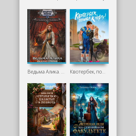
Ведьма Алика. Психотерапия для мертвеца - Александра Власова
Квотербек, пошел к черту! - Вин Кэтчер