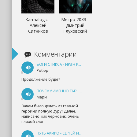
Karmalogic -
Метро 2033 -
Алексей
Дмитрий
Ситников
Глуховский
Комментарии
БОГИ СТИКСА - ИРЭН РУДКЕВИЧ
Роберт
Продолжение будет?
ПОЧЕМУ ИМЕННО ТЫ?.. КНИГА 1 - ЕКАТЕРИНА ЮДИНА
Мари
Зачем было делать из главной
героини полную дуру? Далее,
написано, как черновик, очень
плохой слог.
ПУТЬ АКИРО - СЕРГЕЙ ИЗМАЙЛОВ