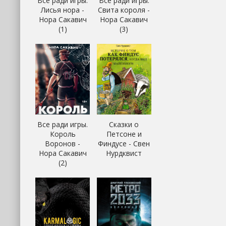
Все ради игры.
Все ради игры.
Лисья нора -
Свита короля -
Нора Сакавич
Нора Сакавич
(1)
(3)
Все ради игры.
Сказки о
Король
Петсоне и
Воронов -
Финдусе - Свен
Нора Сакавич
Нурдквист
(2)