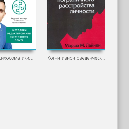
Основы психосоматики: методики
Когнитивно-поведенческая терапия