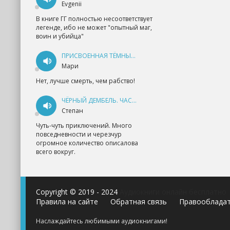
Evgenii
В книге ГГ полностью несоответствует
легенде, ибо не может "опытный маг,
воин и убийца"
ПРИСВОЕННАЯ ТЁМНЫМ. ПРОКЛЯТАЯ ЛЮБОВЬ - АННА ГЕРР
Мари
Нет, лучше смерть, чем рабство!
ЧЁРНЫЙ ДЕМБЕЛЬ. ЧАСТЬ 1 - АНДРЕЙ ФЕДИН
Степан
Чуть-чуть приключений. Много
повседневности и черезчур
огромное количество описалова
всего вокруг.
Copyright © 2019 - 2024
Аудиокниги онлайн бесплатно
Правила на сайте
Обратная связь
Правооблада
Наслаждайтесь любимыми аудиокнигами!