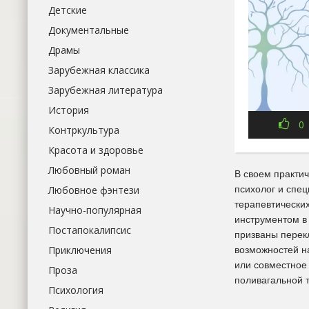
Детские
Документальные
Драмы
Зарубежная классика
Зарубежная литература
История
0
Контркультура
Красота и здоровье
Любовный роман
В своем практи
психолог и спе
Любовное фэнтези
терапевтических
Научно-популярная
инструментом в
Постапокалипсис
призваны перек
Приключения
возможностей н
или совместное 
Проза
поливагальной 
Психология