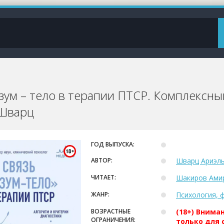
азум – тело в терапии ПТСР. Комплексн
 Шварц
ГОД ВЫПУСКА:
АВТОР:
Шварц Ариэл
ЧИТАЕТ:
Шакиров Ами
ЖАНР:
Психология, 
ВОЗРАСТНЫЕ
(18+) Внима
ОГРАНИЧЕНИЯ:
только для 