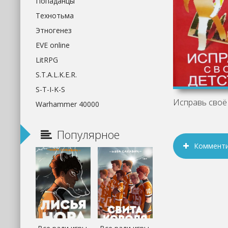
Попаданцы
Технотьма
Этногенез
EVE online
LitRPG
S.T.A.L.K.E.R.
S-T-I-K-S
Warhammer 40000
Популярное
Коммент