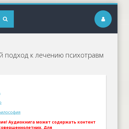
ый подход к лечению психотравм
ь
р
философия
ние! Аудиокнига может содержать контент
совершеннолетних. Для