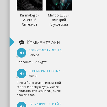
Karmalogic -
Метро 2033 -
Алексей
Дмитрий
Ситников
Глуховский
Комментарии
БОГИ СТИКСА - ИРЭН РУДКЕВИЧ
Роберт
Продолжение будет?
ПОЧЕМУ ИМЕННО ТЫ?.. КНИГА 1 - ЕКАТЕРИНА ЮДИНА
Мари
Зачем было делать из главной
героини полную дуру? Далее,
написано, как черновик, очень
плохой слог.
ПУТЬ АКИРО - СЕРГЕЙ ИЗМАЙЛОВ