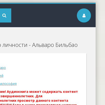
 личности - Альваро Бильбао
варо
ей
философия
ние! Аудиокнига может содержать контент
совершеннолетних. Для
нолетних просмотр данного контента
ЕЩЕН! Если в книге присутствует наличие