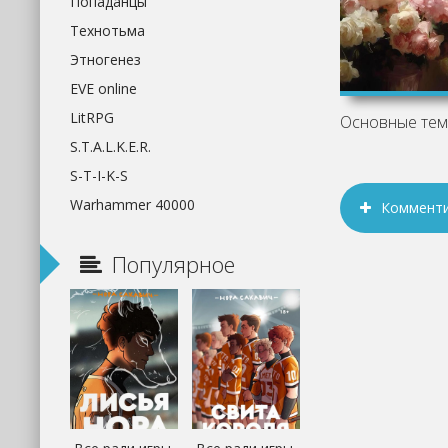
Попаданцы
Технотьма
Этногенез
EVE online
LitRPG
S.T.A.L.K.E.R.
S-T-I-K-S
Warhammer 40000
Коммент
Популярное