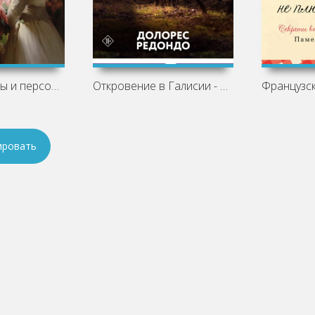
Основные темы и персонажи «Недоросля»
Откровение в Галисии - Долорес Редондо
ировать