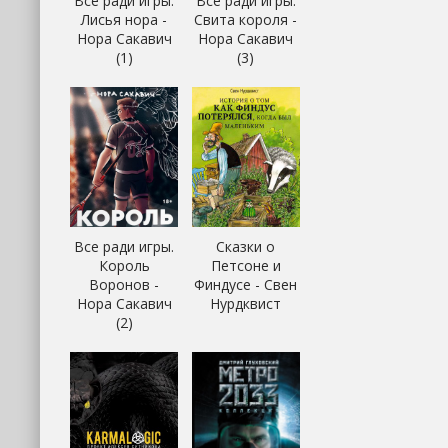
Все ради игры.
Все ради игры.
Лисья нора -
Свита короля -
Нора Сакавич
Нора Сакавич
(1)
(3)
Все ради игры.
Сказки о
Король
Петсоне и
Воронов -
Финдусе - Свен
Нора Сакавич
Нурдквист
(2)