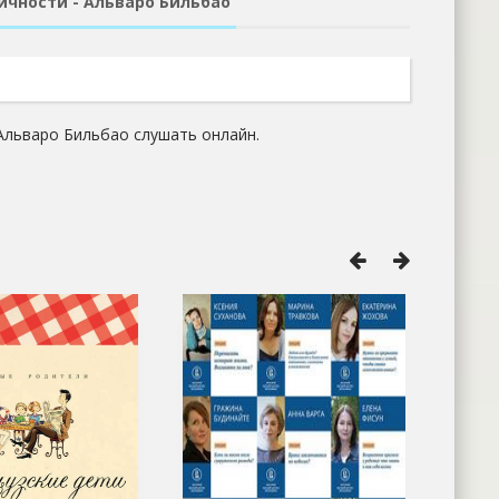
ичности - Альваро Бильбао
Альваро Бильбао слушать онлайн.