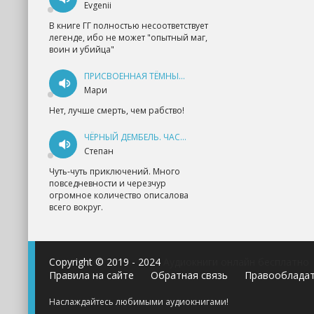
Evgenii
В книге ГГ полностью несоответствует
легенде, ибо не может "опытный маг,
воин и убийца"
ПРИСВОЕННАЯ ТЁМНЫМ. ПРОКЛЯТАЯ ЛЮБОВЬ - АННА ГЕРР
Мари
Нет, лучше смерть, чем рабство!
ЧЁРНЫЙ ДЕМБЕЛЬ. ЧАСТЬ 1 - АНДРЕЙ ФЕДИН
Степан
Чуть-чуть приключений. Много
повседневности и черезчур
огромное количество описалова
всего вокруг.
Copyright © 2019 - 2024
Аудиокниги онлайн бесплатно
Правила на сайте
Обратная связь
Правооблада
Наслаждайтесь любимыми аудиокнигами!