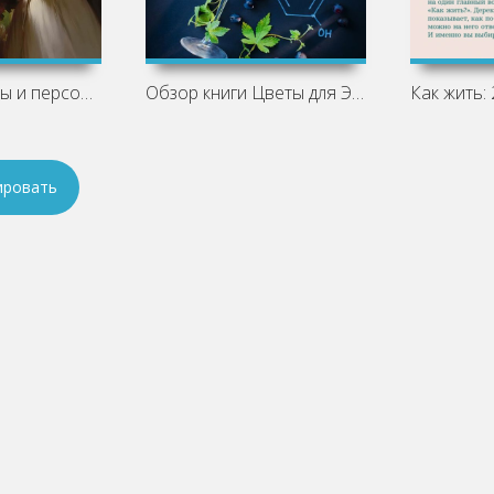
Основные темы и персонажи «Недоросля»
Обзор книги Цветы для Элджернона -
ировать