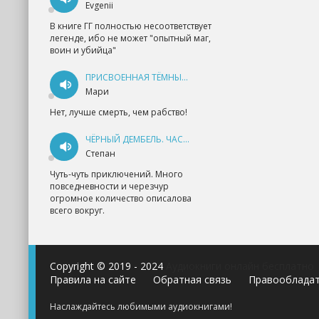
Evgenii
В книге ГГ полностью несоответствует
легенде, ибо не может "опытный маг,
воин и убийца"
ПРИСВОЕННАЯ ТЁМНЫМ. ПРОКЛЯТАЯ ЛЮБОВЬ - АННА ГЕРР
Мари
Нет, лучше смерть, чем рабство!
ЧЁРНЫЙ ДЕМБЕЛЬ. ЧАСТЬ 1 - АНДРЕЙ ФЕДИН
Степан
Чуть-чуть приключений. Много
повседневности и черезчур
огромное количество описалова
всего вокруг.
Copyright © 2019 - 2024
Аудиокниги онлайн бесплатно
Правила на сайте
Обратная связь
Правооблада
Наслаждайтесь любимыми аудиокнигами!