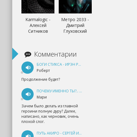
Karmalogic -
Метро 2033 -
Алексей
Дмитрий
Ситников
Глуховский
Комментарии
БОГИ СТИКСА - ИРЭН РУДКЕВИЧ
Роберт
Продолжение будет?
ПОЧЕМУ ИМЕННО ТЫ?.. КНИГА 1 - ЕКАТЕРИНА ЮДИНА
Мари
Зачем было делать из главной
героини полную дуру? Далее,
написано, как черновик, очень
плохой слог.
ПУТЬ АКИРО - СЕРГЕЙ ИЗМАЙЛОВ