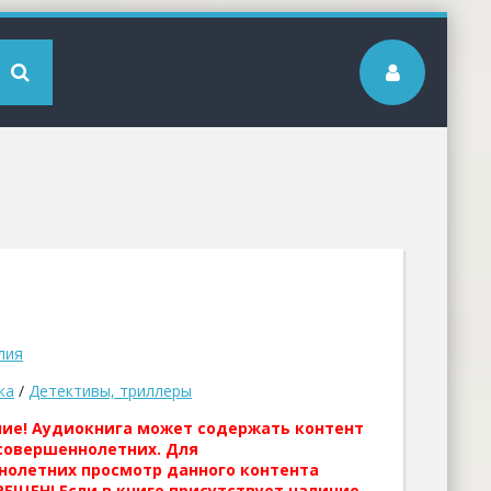
лия
ка
/
Детективы, триллеры
ние! Аудиокнига может содержать контент
совершеннолетних. Для
нолетних просмотр данного контента
ЕЩЕН! Если в книге присутствует наличие