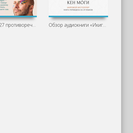
Как жить: 27 противоречивых ответов и
Обзор аудиокниги «Икигай. Смысл жизни