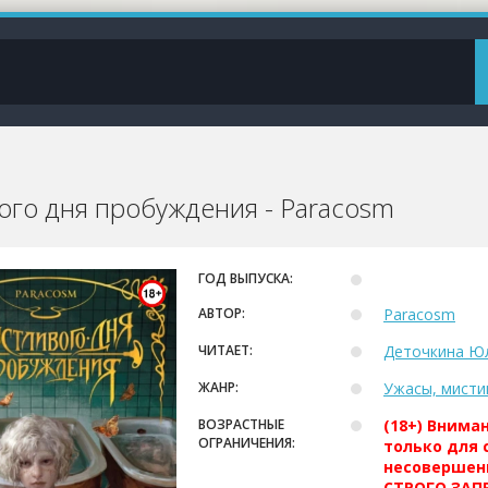
ого дня пробуждения - Paracosm
ГОД ВЫПУСКА:
АВТОР:
Paracosm
ЧИТАЕТ:
Деточкина Ю
ЖАНР:
Ужасы, мисти
ВОЗРАСТНЫЕ
(18+) Внима
ОГРАНИЧЕНИЯ:
только для 
несовершен
СТРОГО ЗАПР