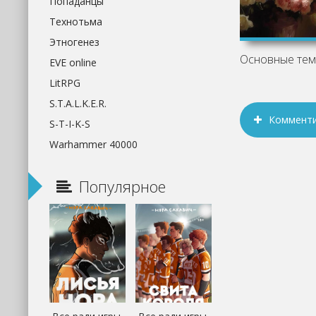
Попаданцы
Технотьма
Этногенез
EVE online
LitRPG
S.T.A.L.K.E.R.
Коммент
S-T-I-K-S
Warhammer 40000
Популярное