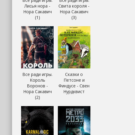
Все ради игры.
Все ради игры.
Лисья нора -
Свита короля -
Нора Сакавич
Нора Сакавич
(1)
(3)
Все ради игры.
Сказки о
Король
Петсоне и
Воронов -
Финдусе - Свен
Нора Сакавич
Нурдквист
(2)