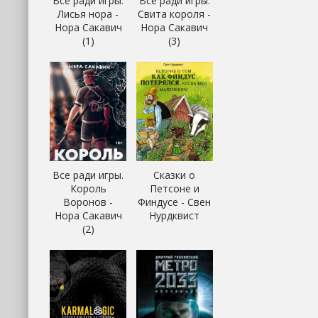
Все ради игры.
Все ради игры.
Лисья нора -
Свита короля -
Нора Сакавич
Нора Сакавич
(1)
(3)
Все ради игры.
Сказки о
Король
Петсоне и
Воронов -
Финдусе - Свен
Нора Сакавич
Нурдквист
(2)