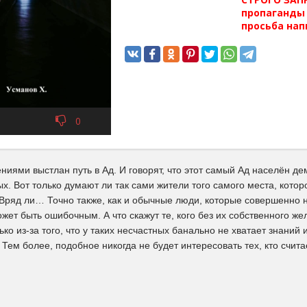
пропаганды 
просьба нап
0
иями выстлан путь в Ад. И говорят, что этот самый Ад населён д
. Вот только думают ли так сами жители того самого места, кото
Вряд ли… Точно также, как и обычные люди, которые совершенно н
ожет быть ошибочным. А что скажут те, кого без их собственного же
ько из-за того, что у таких несчастных банально не хватает знаний
 Тем более, подобное никогда не будет интересовать тех, кто счит