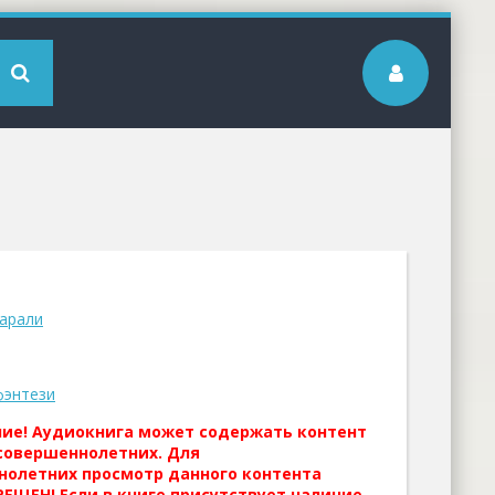
арали
фэнтези
ние! Аудиокнига может содержать контент
совершеннолетних. Для
нолетних просмотр данного контента
ЕЩЕН! Если в книге присутствует наличие