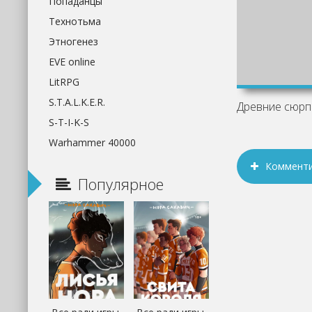
Попаданцы
Технотьма
Этногенез
EVE online
LitRPG
S.T.A.L.K.E.R.
S-T-I-K-S
Warhammer 40000
Коммент
Популярное