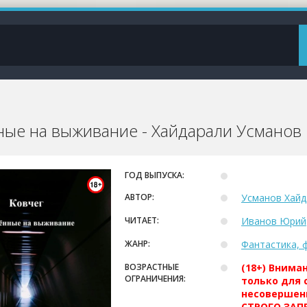
ые на выживание - Хайдарали Усманов
ГОД ВЫПУСКА:
АВТОР:
Усманов Хайд
ЧИТАЕТ:
Иванов Юрий
ЖАНР:
Фантастика, 
ВОЗРАСТНЫЕ
(18+) Внима
ОГРАНИЧЕНИЯ:
только для 
несовершен
СТРОГО ЗАПР