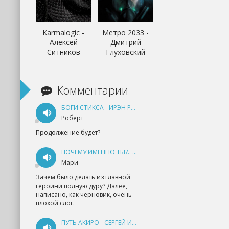
Karmalogic -
Метро 2033 -
Алексей
Дмитрий
Ситников
Глуховский
Комментарии
БОГИ СТИКСА - ИРЭН РУДКЕВИЧ
Роберт
Продолжение будет?
ПОЧЕМУ ИМЕННО ТЫ?.. КНИГА 1 - ЕКАТЕРИНА ЮДИНА
Мари
Зачем было делать из главной
героини полную дуру? Далее,
написано, как черновик, очень
плохой слог.
ПУТЬ АКИРО - СЕРГЕЙ ИЗМАЙЛОВ