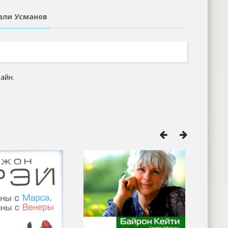
али Усманов
айн.