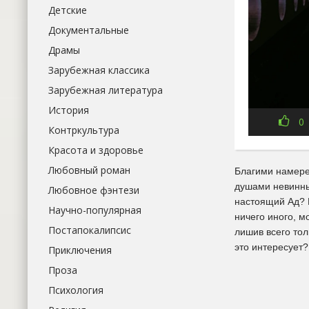
Детские
Документальные
Драмы
Зарубежная классика
Зарубежная литература
История
0
Контркультура
Красота и здоровье
Любовный роман
Благими намерен
душами невинных
Любовное фэнтези
настоящий Ад? 
Научно-популярная
ничего иного, м
Постапокалипсис
лишив всего тол
это интересует?
Приключения
Проза
Психология