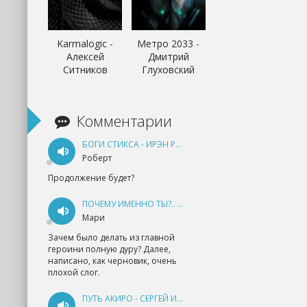
Karmalogic -
Метро 2033 -
Алексей
Дмитрий
Ситников
Глуховский
Комментарии
БОГИ СТИКСА - ИРЭН РУДКЕВИЧ
Роберт
Продолжение будет?
ПОЧЕМУ ИМЕННО ТЫ?.. КНИГА 1 - ЕКАТЕРИНА ЮДИНА
Мари
Зачем было делать из главной
героини полную дуру? Далее,
написано, как черновик, очень
плохой слог.
ПУТЬ АКИРО - СЕРГЕЙ ИЗМАЙЛОВ