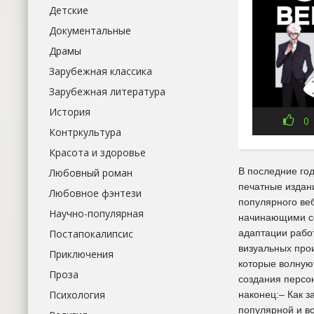
Детские
Документальные
Драмы
Зарубежная классика
Зарубежная литература
История
0
Контркультура
Красота и здоровье
В последние го
Любовный роман
печатные издан
Любовное фэнтези
популярного ве
Научно-популярная
начинающими со
адаптации работ
Постапокалипсис
визуальных про
Приключения
которые волнуют
Проза
создания персо
Психология
наконец:– Как з
популярной и в