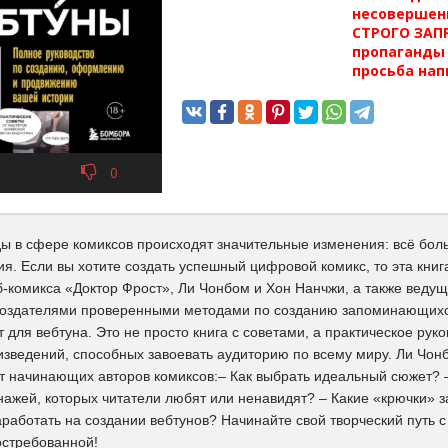
несовершен
СТРОГО ЗАПР
пропаганды 
просьба нап
0
ды в сфере комиксов происходят значительные изменения: всё бо
ия. Если вы хотите создать успешный цифровой комикс, то эта кн
б-комикса «Доктор Фрост», Ли Чонбом и Хон Нанчжи, а также веду
здателями проверенными методами по созданию запоминающихся
 для вебтуна. Это не просто книга с советами, а практическое руко
изведений, способных завоевать аудиторию по всему миру. Ли Чон
 начинающих авторов комиксов:– Как выбрать идеальный сюжет? – 
нажей, которых читатели любят или ненавидят? – Какие «крючки» з
аработать на создании вебтунов? Начинайте свой творческий путь с 
остребованной!