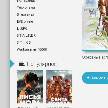
Попаданцы
Технотьма
Этногенез
EVE online
LitRPG
S.T.A.L.K.E.R.
S-T-I-K-S
Warhammer 40000
Популярное
Коммент