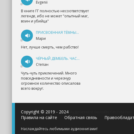
Evgenii
В книге ГГ полностью несоответствует
легенде, ибо не может "опытный маг,
воин и убийца"
ПРИСВОЕННАЯ ТЁМНЫМ. ПРОКЛЯТАЯ ЛЮБОВЬ - АННА ГЕРР
Мари
Нет, лучше смерть, чем рабство!
ЧЁРНЫЙ ДЕМБЕЛЬ. ЧАСТЬ 1 - АНДРЕЙ ФЕДИН
Степан
Чуть-чуть приключений. Много
повседневности и черезчур
огромное количество описалова
всего вокруг.
Copyright © 2019 - 2024
Аудиокниги онлайн бесплатно
Правила на сайте
Обратная связь
Правооблада
Наслаждайтесь любимыми аудиокнигами!