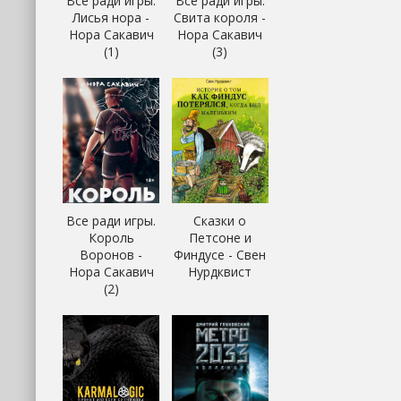
Все ради игры.
Все ради игры.
Лисья нора -
Свита короля -
Нора Сакавич
Нора Сакавич
(1)
(3)
Все ради игры.
Сказки о
Король
Петсоне и
Воронов -
Финдусе - Свен
Нора Сакавич
Нурдквист
(2)