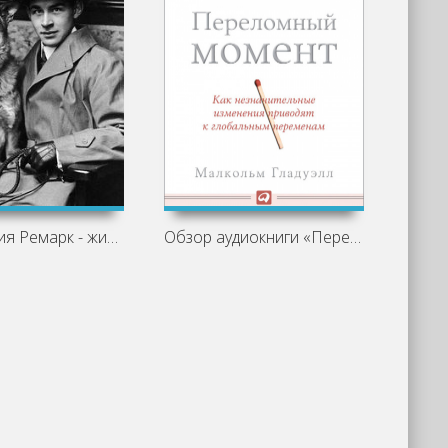
Эрих Мария Ремарк - жизнь и творчество
Обзор аудиокниги «Переломный момент» -