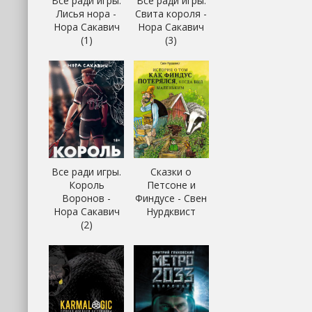
Все ради игры.
Все ради игры.
Лисья нора -
Свита короля -
Нора Сакавич
Нора Сакавич
(1)
(3)
Все ради игры.
Сказки о
Король
Петсоне и
Воронов -
Финдусе - Свен
Нора Сакавич
Нурдквист
(2)