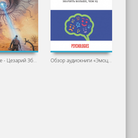
Искажение - Цезарий Збешховский
Обзор аудиокниги «Эмоциональный