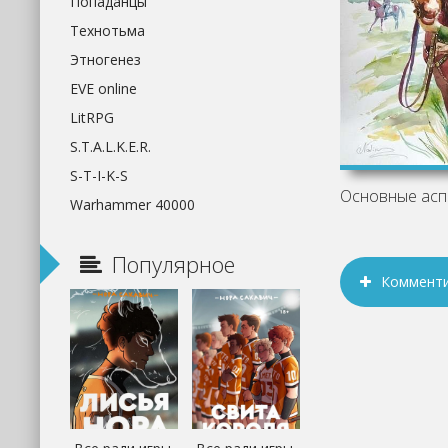
Попаданцы
Технотьма
Этногенез
EVE online
LitRPG
S.T.A.L.K.E.R.
S-T-I-K-S
Warhammer 40000
Популярное
Коммент