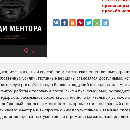
пропаганды 
просьба нап
0
ающиеся таланты и способности имеют свои естественные огранич
собственных усилий. Истинные вершины становятся доступными, ко
 ключевую роль. Александр Кравцов, ведущий исследователь менто
опытом работы с топовыми российскими бизнесменами, руководит
лидерами, раскрывает секреты достижения значительных успехов в 
подобранный наставник может помочь преодолеть «стеклянный пото
йти своего ментора и выстроить с ним продуктивное и взаимно об
е достиг определенных успехов, но стремится максимально реализо