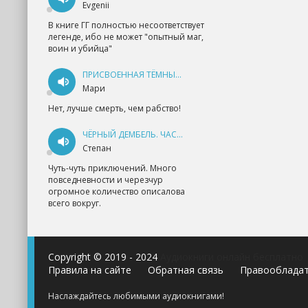
Evgenii
В книге ГГ полностью несоответствует
легенде, ибо не может "опытный маг,
воин и убийца"
ПРИСВОЕННАЯ ТЁМНЫМ. ПРОКЛЯТАЯ ЛЮБОВЬ - АННА ГЕРР
Мари
Нет, лучше смерть, чем рабство!
ЧЁРНЫЙ ДЕМБЕЛЬ. ЧАСТЬ 1 - АНДРЕЙ ФЕДИН
Степан
Чуть-чуть приключений. Много
повседневности и черезчур
огромное количество описалова
всего вокруг.
Copyright © 2019 - 2024
Аудиокниги онлайн бесплатно
Правила на сайте
Обратная связь
Правооблада
Наслаждайтесь любимыми аудиокнигами!