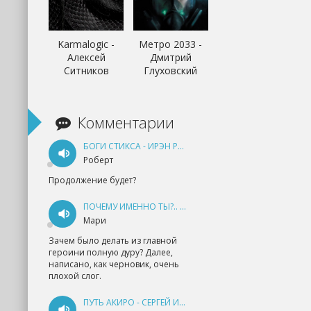
Karmalogic -
Метро 2033 -
Алексей
Дмитрий
Ситников
Глуховский
Комментарии
БОГИ СТИКСА - ИРЭН РУДКЕВИЧ
Роберт
Продолжение будет?
ПОЧЕМУ ИМЕННО ТЫ?.. КНИГА 1 - ЕКАТЕРИНА ЮДИНА
Мари
Зачем было делать из главной
героини полную дуру? Далее,
написано, как черновик, очень
плохой слог.
ПУТЬ АКИРО - СЕРГЕЙ ИЗМАЙЛОВ