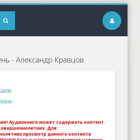
нь - Александр Кравцов
сандр
тефан
ние! Аудиокнига может содержать контент
совершеннолетних. Для
нолетних просмотр данного контента
ЕЩЕН! Если в книге присутствует наличие