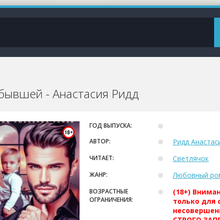
 бывшей - Анастасия Ридд
ГОД ВЫПУСКА:
АВТОР:
Ридд Анастас
ЧИТАЕТ:
Светлячок
ЖАНР:
Любовный ро
ВОЗРАСТНЫЕ
(18+) Внима
ОГРАНИЧЕНИЯ:
только для 
несовершен
СТРОГО ЗАПР