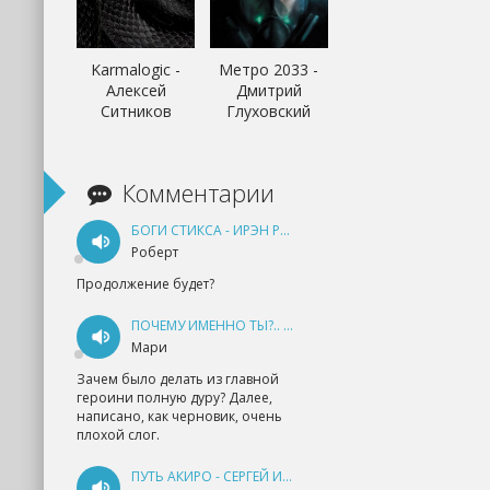
Karmalogic -
Метро 2033 -
Алексей
Дмитрий
Ситников
Глуховский
Комментарии
БОГИ СТИКСА - ИРЭН РУДКЕВИЧ
Роберт
Продолжение будет?
ПОЧЕМУ ИМЕННО ТЫ?.. КНИГА 1 - ЕКАТЕРИНА ЮДИНА
Мари
Зачем было делать из главной
героини полную дуру? Далее,
написано, как черновик, очень
плохой слог.
ПУТЬ АКИРО - СЕРГЕЙ ИЗМАЙЛОВ