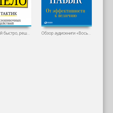
Анализируй быстро, решай смело. 14
Обзор аудиокниги «Восьмой навык: от