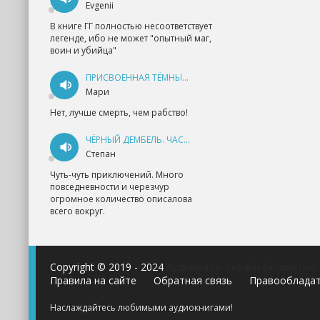
Evgenii
В книге ГГ полностью несоответствует
легенде, ибо не может "опытный маг,
воин и убийца"
ПРИСВОЕННАЯ ТЁМНЫМ. ПРОКЛЯТАЯ ЛЮБОВЬ - АННА ГЕРР
Мари
Нет, лучше смерть, чем рабство!
ЧЁРНЫЙ ДЕМБЕЛЬ. ЧАСТЬ 1 - АНДРЕЙ ФЕДИН
Степан
Чуть-чуть приключений. Много
повседневности и черезчур
огромное количество описалова
всего вокруг.
Copyright © 2019 - 2024
Аудиокниги онлайн бесплатно
Правила на сайте
Обратная связь
Правооблада
Наслаждайтесь любимыми аудиокнигами!