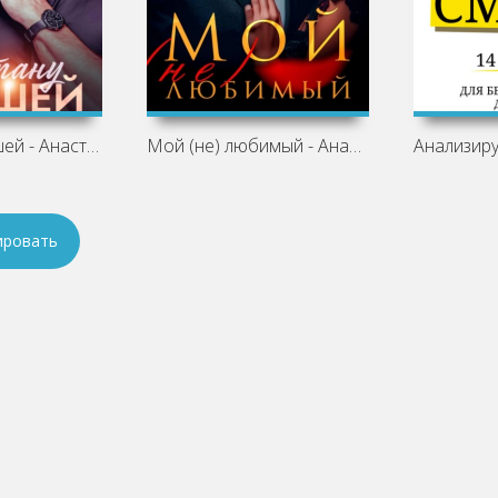
Не стану бывшей - Анастасия Ридд
Мой (не) любимый - Анастасия Ридд
ировать