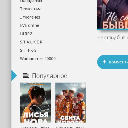
Попаданцы
Технотьма
Этногенез
EVE online
LitRPG
S.T.A.L.K.E.R.
S-T-I-K-S
Warhammer 40000
Коммент
Популярное