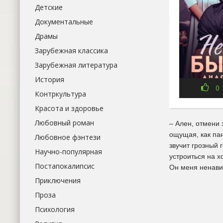
Детские
Документальные
Драмы
Зарубежная классика
Зарубежная литература
История
0
Контркультура
Красота и здоровье
Любовный роман
– Ален, отмени 
ощущая, как пан
Любовное фэнтези
звучит грозный 
Научно-популярная
устроиться на х
Постапокалипсис
Он меня ненавид
Приключения
Проза
Психология