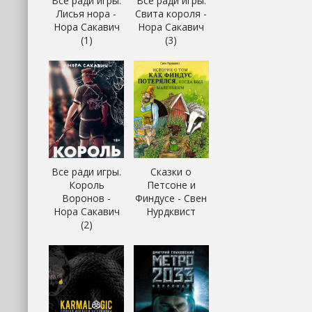
Все ради игры.
Все ради игры.
Лисья нора -
Свита короля -
Нора Сакавич
Нора Сакавич
(1)
(3)
Все ради игры.
Сказки о
Король
Петсоне и
Воронов -
Финдусе - Свен
Нора Сакавич
Нурдквист
(2)