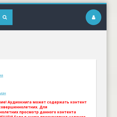
ия
ман
ние! Аудиокнига может содержать контент
совершеннолетних. Для
нолетних просмотр данного контента
ЕЩЕН! Если в книге присутствует наличие