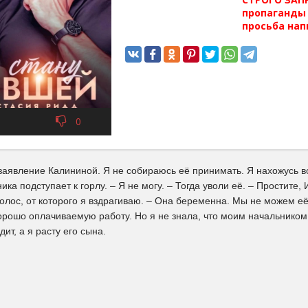
пропаганды 
просьба нап
0
заявление Калининой. Я не собираюсь её принимать. Я нахожусь во
ика подступает к горлу. – Я не могу. – Тогда уволи её. – Простите,
голос, от которого я вздрагиваю. – Она беременна. Мы не можем её
орошо оплачиваемую работу. Но я не знала, что моим начальником 
ит, а я расту его сына.