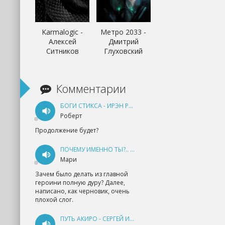
Karmalogic -
Метро 2033 -
Алексей
Дмитрий
Ситников
Глуховский
Комментарии
БОГИ СТИКСА - ИРЭН РУДКЕВИЧ
Роберт
Продолжение будет?
ПОЧЕМУ ИМЕННО ТЫ?.. КНИГА 1 - ЕКАТЕРИНА ЮДИНА
Мари
Зачем было делать из главной
героини полную дуру? Далее,
написано, как черновик, очень
плохой слог.
ПУТЬ АКИРО - СЕРГЕЙ ИЗМАЙЛОВ