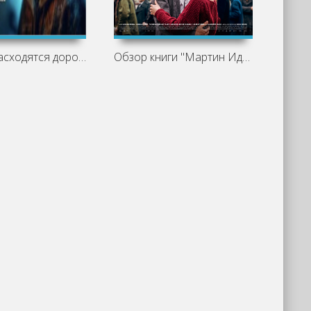
Там, где расходятся дороги - Джек
Обзор книги "Мартин Иден" Джека Лондона