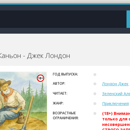
Каньон - Джек Лондон
ГОД ВЫПУСКА:
АВТОР:
Лондон Джек
ЧИТАЕТ:
Зеленский Ал
ЖАНР:
Приключения
ВОЗРАСТНЫЕ
(18+) Внима
ОГРАНИЧЕНИЯ:
только для 
несовершен
СТРОГО ЗАПР