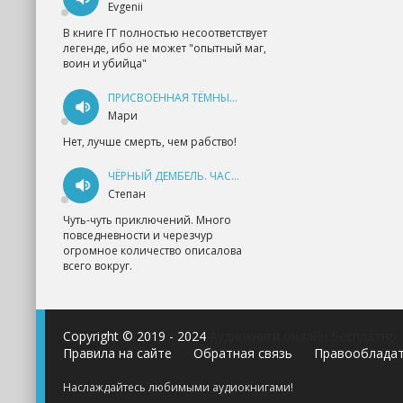
Evgenii
В книге ГГ полностью несоответствует
легенде, ибо не может "опытный маг,
воин и убийца"
ПРИСВОЕННАЯ ТЁМНЫМ. ПРОКЛЯТАЯ ЛЮБОВЬ - АННА ГЕРР
Мари
Нет, лучше смерть, чем рабство!
ЧЁРНЫЙ ДЕМБЕЛЬ. ЧАСТЬ 1 - АНДРЕЙ ФЕДИН
Степан
Чуть-чуть приключений. Много
повседневности и черезчур
огромное количество описалова
всего вокруг.
Copyright © 2019 - 2024
Аудиокниги онлайн бесплатно
Правила на сайте
Обратная связь
Правооблада
Наслаждайтесь любимыми аудиокнигами!