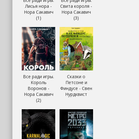
Все ради игры.
Все ради игры.
Лисья нора -
Свита короля -
Нора Сакавич
Нора Сакавич
(1)
(3)
Все ради игры.
Сказки о
Король
Петсоне и
Воронов -
Финдусе - Свен
Нора Сакавич
Нурдквист
(2)