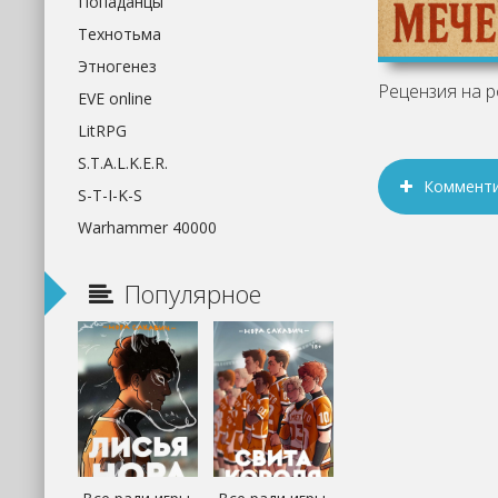
Попаданцы
Технотьма
Этногенез
EVE online
LitRPG
S.T.A.L.K.E.R.
Коммент
S-T-I-K-S
Warhammer 40000
Популярное