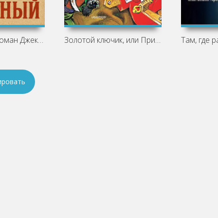
Рецензия на роман Джека Лондона
Золотой ключик, или Приключения
ировать