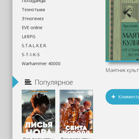
Попаданцы
Технотьма
Этногенез
EVE online
LitRPG
S.T.A.L.K.E.R.
S-T-I-K-S
Warhammer 40000
Популярное
Коммент