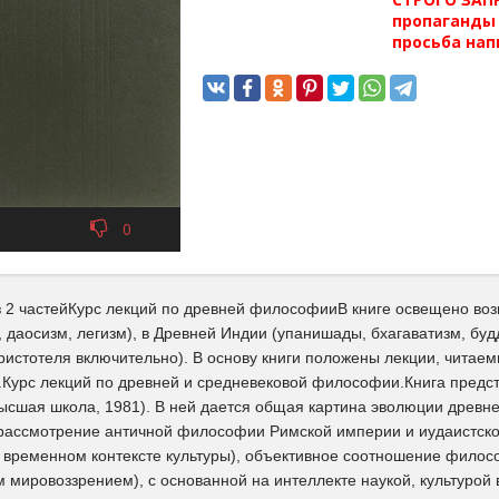
пропаганды 
просьба нап
0
из 2 частейКурс лекций по древней философииВ книге освещено во
 даосизм, легизм), в Древней Индии (упанишады, бхагаватизм, буд
Аристотеля включительно). В основу книги положены лекции, читае
.Курс лекций по древней и средневековой философии.Книга предс
сшая школа, 1981). В ней дается общая картина эволюции древн
рассмотрение античной философии Римской империи и иудаистско-
о временном контексте культуры), объективное соотношение фило
мировоззрением), с основанной на интеллекте наукой, культурой 