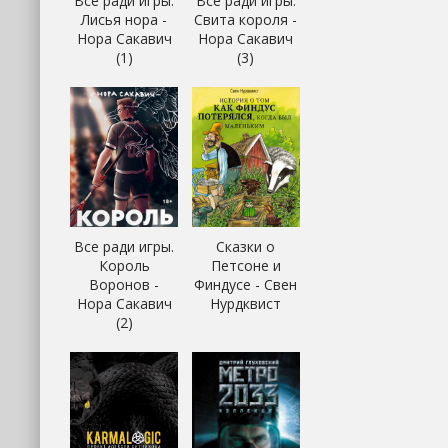
Все ради игры.
Все ради игры.
Лисья нора -
Свита короля -
Нора Сакавич
Нора Сакавич
(1)
(3)
Все ради игры.
Сказки о
Король
Петсоне и
Воронов -
Финдусе - Свен
Нора Сакавич
Нурдквист
(2)