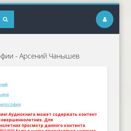
офии - Арсений Чанышев
ений
ьяна
философия
ние! Аудиокнига может содержать контент
совершеннолетних. Для
нолетних просмотр данного контента
ЕЩЕН! Если в книге присутствует наличие