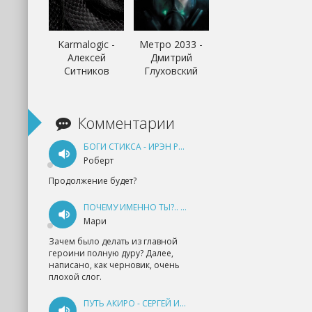
Karmalogic -
Метро 2033 -
Алексей
Дмитрий
Ситников
Глуховский
Комментарии
БОГИ СТИКСА - ИРЭН РУДКЕВИЧ
Роберт
Продолжение будет?
ПОЧЕМУ ИМЕННО ТЫ?.. КНИГА 1 - ЕКАТЕРИНА ЮДИНА
Мари
Зачем было делать из главной
героини полную дуру? Далее,
написано, как черновик, очень
плохой слог.
ПУТЬ АКИРО - СЕРГЕЙ ИЗМАЙЛОВ