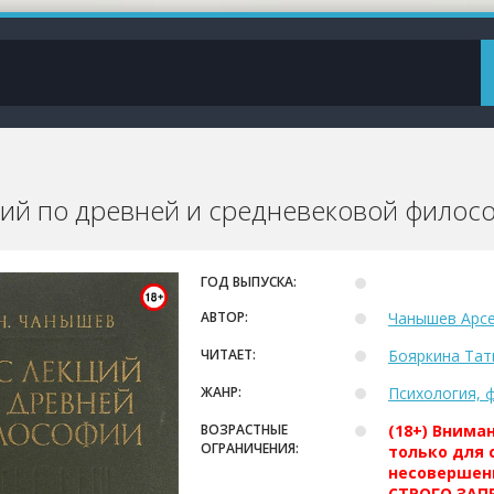
ций по древней и средневековой филос
ГОД ВЫПУСКА:
АВТОР:
Чанышев Арс
ЧИТАЕТ:
Бояркина Тат
ЖАНР:
Психология, 
ВОЗРАСТНЫЕ
(18+) Внима
ОГРАНИЧЕНИЯ:
только для 
несовершен
СТРОГО ЗАПР