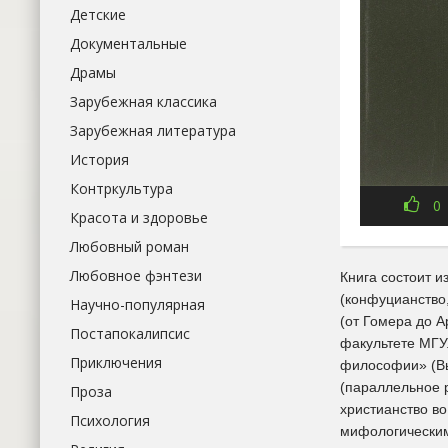
Детские
Документальные
Драмы
Зарубежная классика
Зарубежная литература
История
Контркультура
0
Красота и здоровье
Любовный роман
Любовное фэнтези
Книга состоит 
(конфуцианство,
Научно-популярная
(от Гомера до 
Постапокалипсис
факультете МГУ
Приключения
философии» (Вы
(параллельное 
Проза
христианство в
Психология
мифологическим 