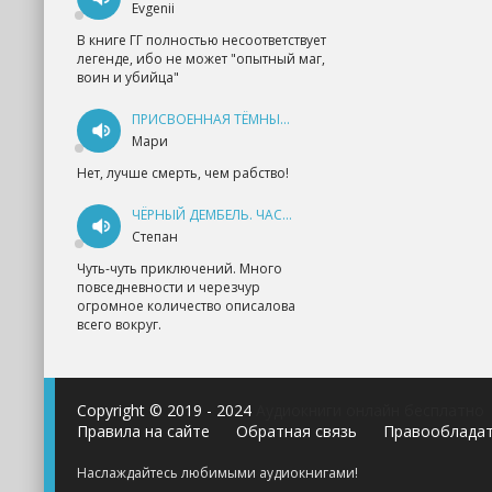
Evgenii
В книге ГГ полностью несоответствует
легенде, ибо не может "опытный маг,
воин и убийца"
ПРИСВОЕННАЯ ТЁМНЫМ. ПРОКЛЯТАЯ ЛЮБОВЬ - АННА ГЕРР
Мари
Нет, лучше смерть, чем рабство!
ЧЁРНЫЙ ДЕМБЕЛЬ. ЧАСТЬ 1 - АНДРЕЙ ФЕДИН
Степан
Чуть-чуть приключений. Много
повседневности и черезчур
огромное количество описалова
всего вокруг.
Copyright © 2019 - 2024
Аудиокниги онлайн бесплатно
Правила на сайте
Обратная связь
Правооблада
Наслаждайтесь любимыми аудиокнигами!