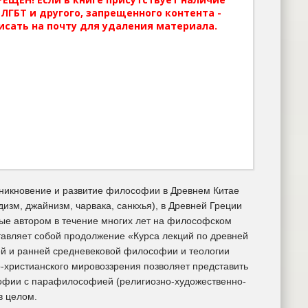
ЛГБТ и другого, запрещенного контента -
исать на почту для удаления материала.
зникновение и развитие философии в Древнем Китае
дизм, джайнизм, чарвака, санкхья), в Древней Греции
мые автором в течение многих лет на философском
тавляет собой продолжение «Курса лекций по древней
ей и ранней средневековой философии и теологии
христианского мировоззрения позволяет представить
софии с парафилософией (религиозно-художественно-
в целом.