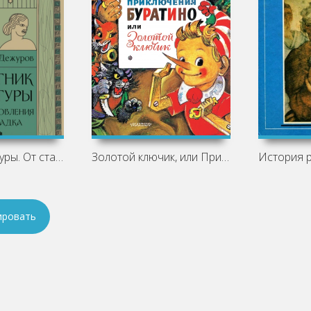
Маятник культуры. От становления до
Золотой ключик, или Приключения
ировать