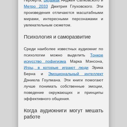
Герберта,
Ведьмак
Анджея Сапковского и
Метро 2033
Дмитрия Глуховского. Эти
произведения отличаются масштабными
мирами, интересными персонажами и
увлекательным сюжетом.
Психология и саморазвитие
Среди наиболее известных аудиокниг по
психологии можно выделить
Тонкое
искусство пофигизма
Марка Мэнсона,
Игры, в которые играют люди
Эрика
Берна и
Эмоциональный интеллект
Дэниела Гоулмана. Эти книги помогают
лучше понимать собственные эмоции,
поведение окружающих и принципы
эффективного общения.
Когда аудиокниги могут мешать
работе