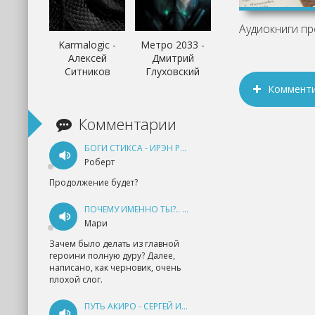
Karmalogic -
Метро 2033 -
Алексей
Дмитрий
Ситников
Глуховский
Коммент
Комментарии
БОГИ СТИКСА - ИРЭН РУДКЕВИЧ
Роберт
Продолжение будет?
ПОЧЕМУ ИМЕННО ТЫ?.. КНИГА 1 - ЕКАТЕРИНА ЮДИНА
Мари
Зачем было делать из главной
героини полную дуру? Далее,
написано, как черновик, очень
плохой слог.
ПУТЬ АКИРО - СЕРГЕЙ ИЗМАЙЛОВ