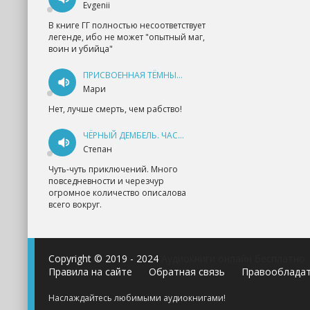
Evgenii
В книге ГГ полностью несоответствует
легенде, ибо не может "опытный маг,
воин и убийца"
ПРИСВОЕННАЯ ТЁМНЫМ. ПРОКЛЯТАЯ ЛЮБОВЬ - АННА ГЕРР
Мари
Нет, лучше смерть, чем рабство!
ЧЁРНЫЙ ДЕМБЕЛЬ. ЧАСТЬ 1 - АНДРЕЙ ФЕДИН
Степан
Чуть-чуть приключений. Много
повседневности и черезчур
огромное количество описалова
всего вокруг.
Copyright © 2019 - 2024
Аудиокниги онлайн бесплатно
Правила на сайте
Обратная связь
Правооблада
Наслаждайтесь любимыми аудиокнигами!