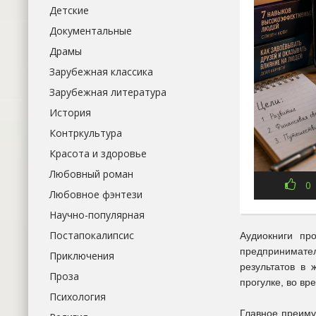
Детские
Документальные
Драмы
Зарубежная классика
Зарубежная литература
История
Контркультура
Красота и здоровье
Любовный роман
0
Любовное фэнтези
Научно-популярная
Постапокалипсис
Аудиокниги пр
предпринимател
Приключения
результатов в 
Проза
прогулке, во вр
Психология
Главное преиму