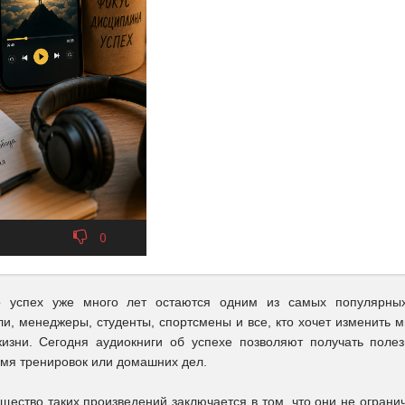
0
о успех уже много лет остаются одним из самых популярны
и, менеджеры, студенты, спортсмены и все, кто хочет изменить 
жизни. Сегодня аудиокниги об успехе позволяют получать поле
емя тренировок или домашних дел.
щество таких произведений заключается в том, что они не ограни