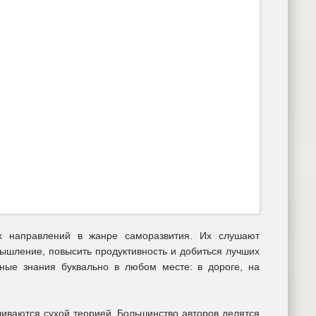
х направлений в жанре саморазвития. Их слушают
мышление, повысить продуктивность и добиться лучших
зные знания буквально в любом месте: в дороге, на
чиваются сухой теорией. Большинство авторов делятся