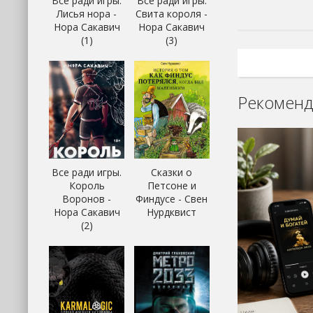
Все ради игры.
Все ради игры.
Лисья нора -
Свита короля -
Нора Сакавич
Нора Сакавич
(1)
(3)
Рекоменд
Все ради игры.
Сказки о
Король
Петсоне и
Воронов -
Финдусе - Свен
Нора Сакавич
Нурдквист
(2)