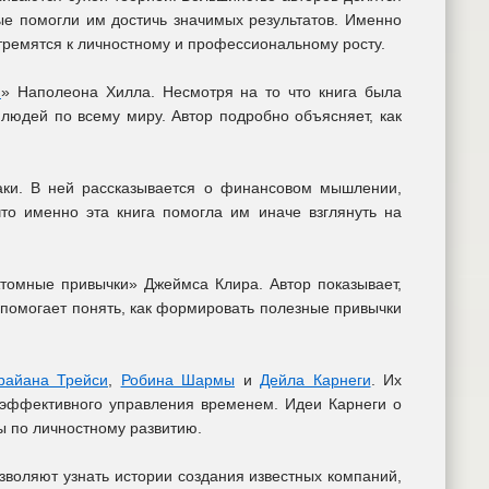
ые помогли им достичь значимых результатов. Именно
тремятся к личностному и профессиональному росту.
й
» Наполеона Хилла. Несмотря на то что книга была
людей по всему миру. Автор подробно объясняет, как
аки. В ней рассказывается о финансовом мышлении,
то именно эта книга помогла им иначе взглянуть на
томные привычки» Джеймса Клира. Автор показывает,
 помогает понять, как формировать полезные привычки
райана Трейси
,
Робина Шармы
и
Дейла Карнеги
. Их
 эффективного управления временем. Идеи Карнеги о
ы по личностному развитию.
зволяют узнать истории создания известных компаний,