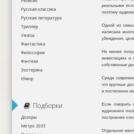
Религия
реальными исто
Русская классика
поэтому аудиок
Русская литература
Одной из самых
Триллер
написана много
Ужасы
убеждения, цели
Фантастика
Не менее попу
Философия
инвестициях и 
Фэнтези
собственные до
Эзотерика
Среди современ
Юмор
что крупные до
и постепенно ме
Подборки
Если говорить
аудиокниги пос
Дозоры
построении отн
Метро 2033
Отдельное мест