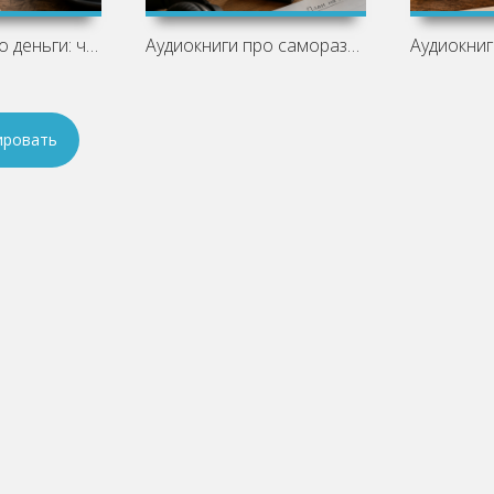
Аудиокниги про деньги: что послушать
Аудиокниги про саморазвитие: что стоит
ировать