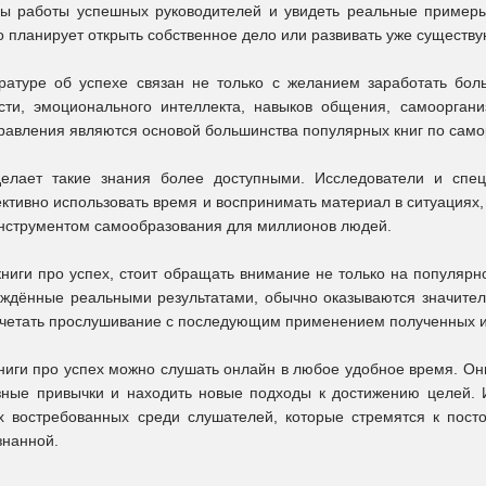
ы работы успешных руководителей и увидеть реальные примеры
о планирует открыть собственное дело или развивать уже существ
ратуре об успехе связан не только с желанием заработать бо
сти, эмоционального интеллекта, навыков общения, самооргани
равления являются основой большинства популярных книг по само
елает такие знания более доступными. Исследователи и спе
ктивно использовать время и воспринимать материал в ситуациях, 
нструментом самообразования для миллионов людей.
ниги про успех, стоит обращать внимание не только на популярно
рждённые реальными результатами, обычно оказываются значител
четать прослушивание с последующим применением полученных ид
ниги про успех можно слушать онлайн в любое удобное время. Он
зные привычки и находить новые подходы к достижению целей.
 востребованных среди слушателей, которые стремятся к пост
знанной.