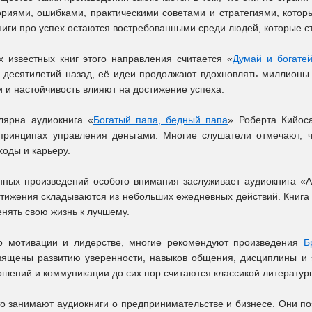
риями, ошибками, практическими советами и стратегиями, котор
ниги про успех остаются востребованными среди людей, которые с
 известных книг этого направления считается «
Думай и богате
 десятилетий назад, её идеи продолжают вдохновлять миллионы 
 и настойчивость влияют на достижение успеха.
лярна аудиокнига «
Богатый папа, бедный папа
» Роберта Кийос
принципах управления деньгами. Многие слушатели отмечают, ч
ходы и карьеру.
ных произведений особого внимания заслуживает аудиокнига «А
стижения складываются из небольших ежедневных действий. Книга
нять свою жизнь к лучшему.
 о мотивации и лидерстве, многие рекомендуют произведения
Б
вящены развитию уверенности, навыков общения, дисциплины и
ошений и коммуникации до сих пор считаются классикой литератур
о занимают аудиокниги о предпринимательстве и бизнесе. Они по