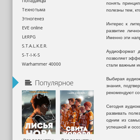
Попаданцы
понять принцип
Технотьма
полезны тем, кт
Этногенез
Интерес к лите
EVE online
развитие лично
LitRPG
Именно эти нап
S.T.A.L.K.E.R.
Аудиоформат д
S-T-I-K-S
позволяет эффе
Warhammer 40000
стали важным и
Выбирая аудиок
Популярное
знания, подтве
рекомендуют со
Сегодня аудиок
развивать поле
одним из самых
успешной и осо