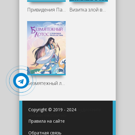
Привидения Пандоры Пиквик - Кристина Вольфф
Визитка злой волшебницы - Людмила Мартова
Безмятежный лотос у подножия храма истины - Алекс Го
Copyright © 2019 - 2024
Аудиокниги
онлайн бесплатно
Правила на сайте
Обратная связь