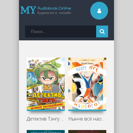
Детектив Тэнгу начинает расследование - Ким Кихон, Хо Джихё
Нынче всё наоборот - Юрий Томин