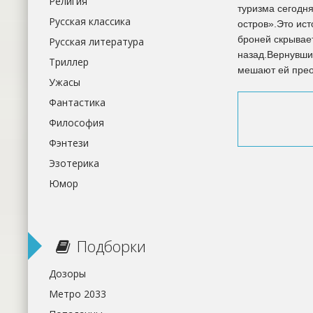
Религия
туризма сегодн
Русская классика
остров».Это ис
броней скрывае
Русская литература
назад.Вернувши
Триллер
мешают ей прео
Ужасы
Фантастика
Философия
Фэнтези
Эзотерика
Юмор
Подборки
Дозоры
Метро 2033