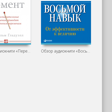
Обзор аудиокниги «Переломный момент» -
Обзор аудиокниги «Восьмой навык: от