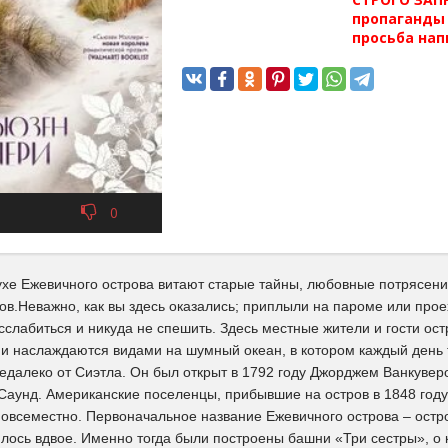
пропаганды 
просьба нап
0
ухе Ежевичного острова витают старые тайны, любовные потрясени
ов.Неважно, как вы здесь оказались; приплыли на пароме или прое
сслабиться и никуда не спешить. Здесь местные жители и гости ос
и наслаждаются видами на шумный океан, в котором каждый день то
едалеко от Сиэтла. Он был открыт в 1792 году Джорджем Ванкувер
аунд. Американские поселенцы, прибывшие на остров в 1848 году, 
овсеместно. Первоначальное название Ежевичного острова – остров
лось вдвое. Именно тогда были построены башни «Три сестры», о 