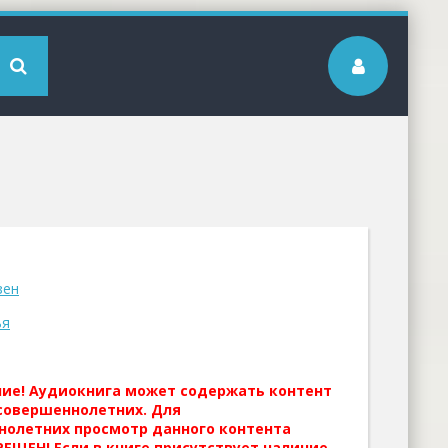
зен
ья
ние! Аудиокнига может содержать контент
совершеннолетних. Для
нолетних просмотр данного контента
ЕЩЕН! Если в книге присутствует наличие