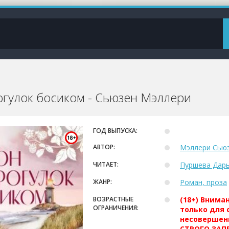
огулок босиком - Сьюзен Мэллери
ГОД ВЫПУСКА:
АВТОР:
Мэллери Сью
ЧИТАЕТ:
Пуршева Дар
ЖАНР:
Роман, проза
ВОЗРАСТНЫЕ
(18+) Внима
ОГРАНИЧЕНИЯ:
только для 
несовершен
СТРОГО ЗАПР