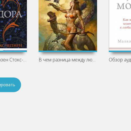
Пандора - Сьюзен Стокс-Чепмен
В чем разница между любовным романом и
ировать