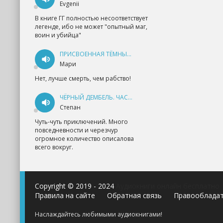
Evgenii
В книге ГГ полностью несоответствует
легенде, ибо не может "опытный маг,
воин и убийца"
ПРИСВОЕННАЯ ТЁМНЫМ. ПРОКЛЯТАЯ ЛЮБОВЬ - АННА ГЕРР
Мари
Нет, лучше смерть, чем рабство!
ЧЁРНЫЙ ДЕМБЕЛЬ. ЧАСТЬ 1 - АНДРЕЙ ФЕДИН
Степан
Чуть-чуть приключений. Много
повседневности и черезчур
огромное количество описалова
всего вокруг.
Copyright © 2019 - 2024
Аудиокниги онлайн бесплатно
Правила на сайте
Обратная связь
Правооблада
Наслаждайтесь любимыми аудиокнигами!