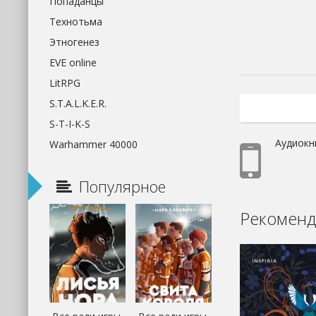
Попаданцы
Технотьма
Этногенез
EVE online
LitRPG
S.T.A.L.K.E.R.
S-T-I-K-S
Аудиокн
Warhammer 40000
Популярное
Рекоменд