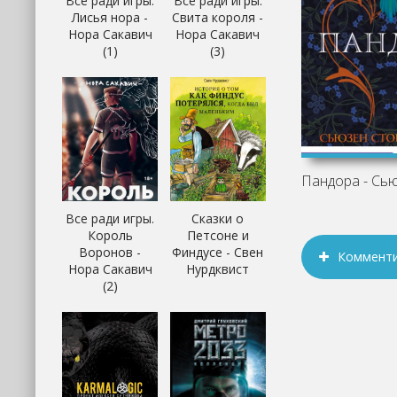
Все ради игры.
Все ради игры.
Лисья нора -
Свита короля -
Нора Сакавич
Нора Сакавич
(1)
(3)
Все ради игры.
Сказки о
Король
Петсоне и
Воронов -
Финдусе - Свен
Коммент
Нора Сакавич
Нурдквист
(2)