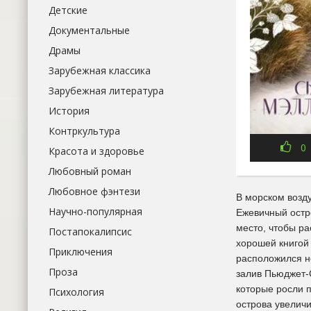
Детские
Документальные
Драмы
Зарубежная классика
Зарубежная литература
История
Контркультура
0
Красота и здоровье
Любовный роман
Любовное фэнтези
В морском возд
Научно-популярная
Ежевичный остр
место, чтобы ра
Постапокалипсис
хорошей книгой 
Приключения
расположился н
Проза
залив Пьюджет-С
которые росли п
Психология
острова увеличи