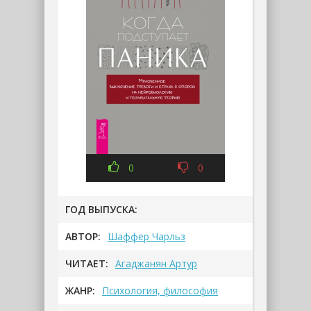
0
0
ГОД ВЫПУСКА:
АВТОР:
Шаффер Чарльз
ЧИТАЕТ:
Агаджанян Артур
ЖАНР:
Психология, философия