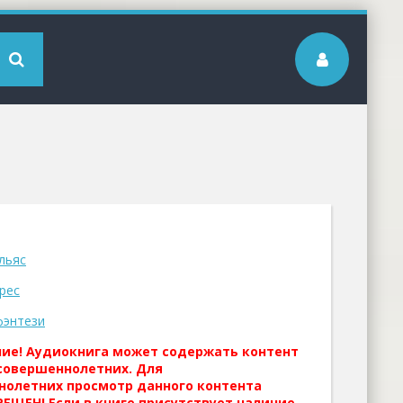
льяс
рес
фэнтези
ние! Аудиокнига может содержать контент
совершеннолетних. Для
нолетних просмотр данного контента
ЕЩЕН! Если в книге присутствует наличие