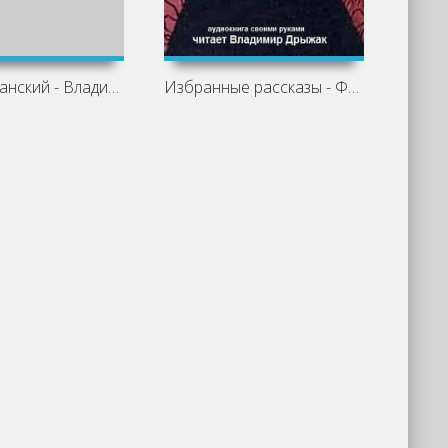
Пацан казанский - Владимир Богданов
Избранные рассказы - Фридьеш Каринти