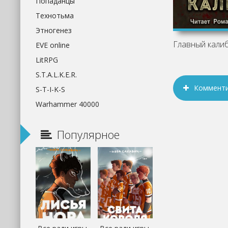
Попаданцы
Технотьма
Этногенез
EVE online
LitRPG
S.T.A.L.K.E.R.
Коммент
S-T-I-K-S
Warhammer 40000
Популярное