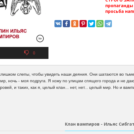
пропаганды 
просьба нап
0
слишком слепы, чтобы увидеть наши деяния. Они шатаются во тьме
мир, ночь - моя подруга. Я хожу по улицам спящего города и не да
овей, и таких, как я, целый клан... нет, нет... целый мир. Но и вамп
Клан вампиров - Ильяс Сибга