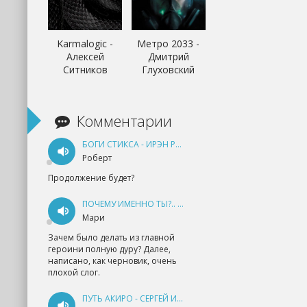
Karmalogic -
Метро 2033 -
Алексей
Дмитрий
Ситников
Глуховский
Комментарии
БОГИ СТИКСА - ИРЭН РУДКЕВИЧ
Роберт
Продолжение будет?
ПОЧЕМУ ИМЕННО ТЫ?.. КНИГА 1 - ЕКАТЕРИНА ЮДИНА
Мари
Зачем было делать из главной
героини полную дуру? Далее,
написано, как черновик, очень
плохой слог.
ПУТЬ АКИРО - СЕРГЕЙ ИЗМАЙЛОВ