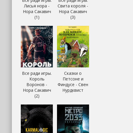
Все ради игры.
Все ради игры.
Лисья нора -
Свита короля -
Нора Сакавич
Нора Сакавич
(1)
(3)
Все ради игры.
Сказки о
Король
Петсоне и
Воронов -
Финдусе - Свен
Нора Сакавич
Нурдквист
(2)