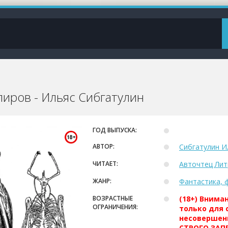
пиров - Ильяс Сибгатулин
ГОД ВЫПУСКА:
АВТОР:
Сибгатулин И
ЧИТАЕТ:
Авточтец Лит
ЖАНР:
Фантастика, 
ВОЗРАСТНЫЕ
(18+) Внима
ОГРАНИЧЕНИЯ:
только для 
несовершен
СТРОГО ЗАПР