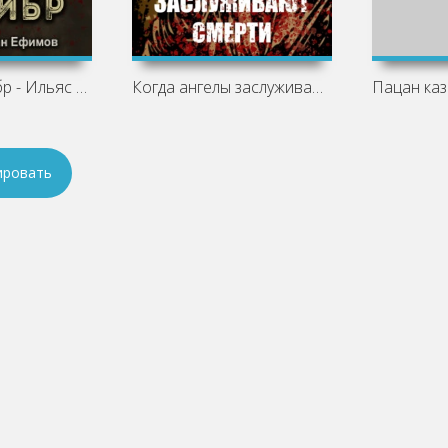
Главный калибр - Ильяс Найманов
Когда ангелы заслуживают смерти - Ильяс
ировать