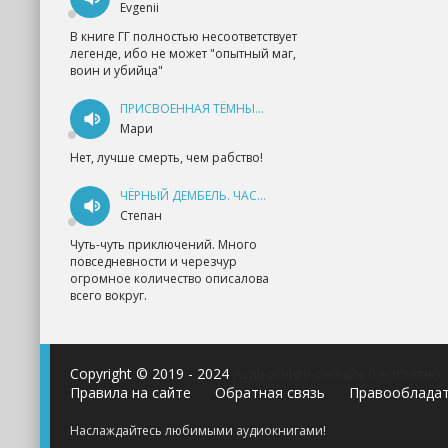
Evgenii
В книге ГГ полностью несоответствует
легенде, ибо не может "опытный маг,
воин и убийца"
ПРИСВОЕННАЯ ТЁМНЫМ. ПРОКЛЯТАЯ ЛЮБОВЬ - АННА ГЕРР
Мари
Нет, лучше смерть, чем рабство!
ЧЁРНЫЙ ДЕМБЕЛЬ. ЧАСТЬ 1 - АНДРЕЙ ФЕДИН
Степан
Чуть-чуть приключений. Много
повседневности и черезчур
огромное количество описалова
всего вокруг.
Copyright © 2019 - 2024
Аудиокниги онлайн бесплатно
Правила на сайте
Обратная связь
Правооблада
Наслаждайтесь любимыми аудиокнигами!